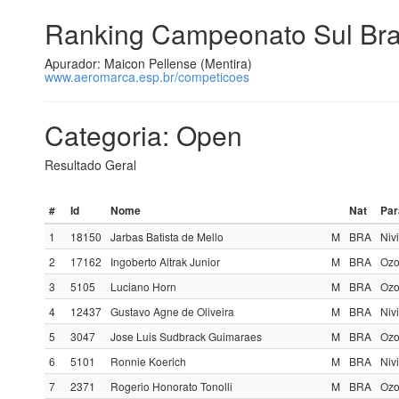
Ranking Campeonato Sul Bras
Apurador: Maicon Pellense (Mentira)
www.aeromarca.esp.br/competicoes
Categoria: Open
Resultado Geral
#
Id
Nome
Nat
Par
1
18150
Jarbas Batista de Mello
M
BRA
Niv
2
17162
Ingoberto Altrak Junior
M
BRA
Ozo
3
5105
Luciano Horn
M
BRA
Ozo
4
12437
Gustavo Agne de Oliveira
M
BRA
Niv
5
3047
Jose Luis Sudbrack Guimaraes
M
BRA
Ozo
6
5101
Ronnie Koerich
M
BRA
Nivi
7
2371
Rogerio Honorato Tonolli
M
BRA
Ozo