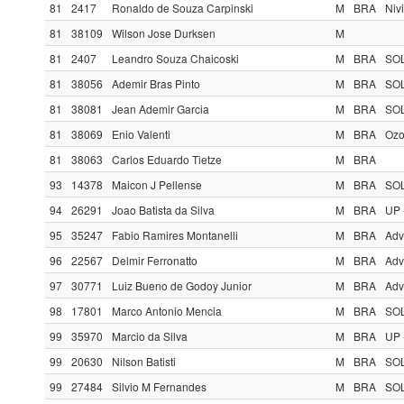
81
2417
Ronaldo de Souza Carpinski
M
BRA
Niv
81
38109
Wilson Jose Durksen
M
81
2407
Leandro Souza Chaicoski
M
BRA
SOL
81
38056
Ademir Bras Pinto
M
BRA
SOL
81
38081
Jean Ademir Garcia
M
BRA
SOL
81
38069
Enio Valenti
M
BRA
Ozo
81
38063
Carlos Eduardo Tietze
M
BRA
93
14378
Maicon J Pellense
M
BRA
SOL
94
26291
Joao Batista da Silva
M
BRA
UP 
95
35247
Fabio Ramires Montanelli
M
BRA
Adv
96
22567
Delmir Ferronatto
M
BRA
Adv
97
30771
Luiz Bueno de Godoy Junior
M
BRA
Adv
98
17801
Marco Antonio Mencia
M
BRA
SOL
99
35970
Marcio da Silva
M
BRA
UP 
99
20630
Nilson Batisti
M
BRA
SOL
99
27484
Silvio M Fernandes
M
BRA
SOL