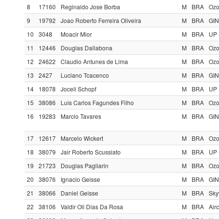
8
17160
Reginaldo Jose Borba
M
BRA
Ozo
9
19792
Joao Roberto Ferreira Oliveira
M
BRA
GIN
10
3048
Moacir Mior
M
BRA
UP 
11
12446
Douglas Dallabona
M
BRA
Ozo
12
24622
Claudio Antunes de Lima
M
BRA
Ozo
13
2427
Luciano Tcacenco
M
BRA
GIN
14
18078
Joceli Schopf
M
BRA
UP 
15
38086
Luis Carlos Fagundes Filho
M
BRA
Ozo
16
19283
Marcio Tavares
M
BRA
GIN
17
12617
Marcelo Wickert
M
BRA
Ozo
18
38079
Jair Roberto Scussiato
M
BRA
UP 
19
21723
Douglas Pagliarin
M
BRA
Ozo
20
38076
Ignacio Geisse
M
BRA
GIN
21
38066
Daniel Geisse
M
BRA
Sky
22
38106
Valdir Oli Dias Da Rosa
M
BRA
Air