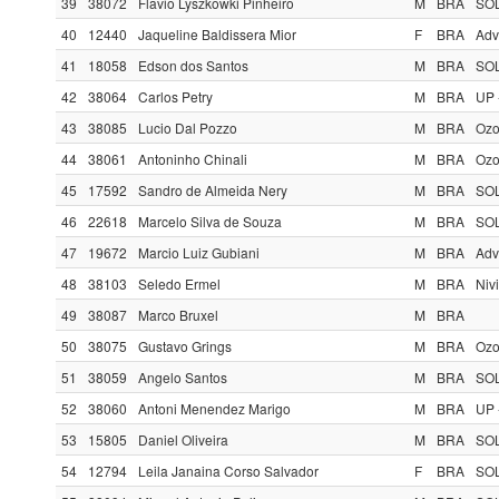
39
38072
Flavio Lyszkowki Pinheiro
M
BRA
SOL
40
12440
Jaqueline Baldissera Mior
F
BRA
Adv
41
18058
Edson dos Santos
M
BRA
SOL
42
38064
Carlos Petry
M
BRA
UP 
43
38085
Lucio Dal Pozzo
M
BRA
Ozo
44
38061
Antoninho Chinali
M
BRA
Ozo
45
17592
Sandro de Almeida Nery
M
BRA
SOL
46
22618
Marcelo Silva de Souza
M
BRA
SOL
47
19672
Marcio Luiz Gubiani
M
BRA
Adv
48
38103
Seledo Ermel
M
BRA
Nivi
49
38087
Marco Bruxel
M
BRA
50
38075
Gustavo Grings
M
BRA
Ozo
51
38059
Angelo Santos
M
BRA
SOL
52
38060
Antoni Menendez Marigo
M
BRA
UP 
53
15805
Daniel Oliveira
M
BRA
SOL
54
12794
Leila Janaina Corso Salvador
F
BRA
SOL