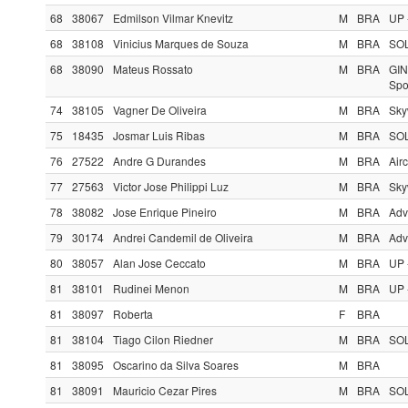
68
38067
Edmilson Vilmar Knevitz
M
BRA
UP 
68
38108
Vinicius Marques de Souza
M
BRA
SOL
68
38090
Mateus Rossato
M
BRA
GIN
Spo
74
38105
Vagner De Oliveira
M
BRA
Sky
75
18435
Josmar Luis Ribas
M
BRA
SOL
76
27522
Andre G Durandes
M
BRA
Air
77
27563
Victor Jose Philippi Luz
M
BRA
Skyw
78
38082
Jose Enrique Pineiro
M
BRA
Adv
79
30174
Andrei Candemil de Oliveira
M
BRA
Adv
80
38057
Alan Jose Ceccato
M
BRA
UP 
81
38101
Rudinei Menon
M
BRA
UP 
81
38097
Roberta
F
BRA
81
38104
Tiago Cilon Riedner
M
BRA
SOL
81
38095
Oscarino da Silva Soares
M
BRA
81
38091
Mauricio Cezar Pires
M
BRA
SO