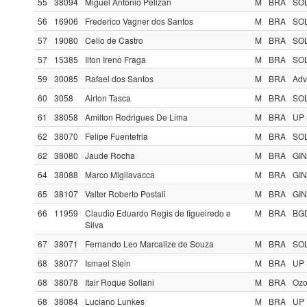
55
38094
Miguel Antonio Pelizan
M
BRA
SOL
56
16906
Frederico Vagner dos Santos
M
BRA
SOL
57
19080
Celio de Castro
M
BRA
SOL
57
15385
Ilton Ireno Fraga
M
BRA
SOL
59
30085
Rafael dos Santos
M
BRA
Adv
60
3058
Airton Tasca
M
BRA
SOL
61
38058
Amilton Rodrigues De Lima
M
BRA
UP 
62
38070
Felipe Fuentefria
M
BRA
SOL
62
38080
Jaude Rocha
M
BRA
GIN
64
38088
Marco Migliavacca
M
BRA
GIN
65
38107
Valter Roberto Postali
M
BRA
GIN
66
11959
Claudio Eduardo Regis de figueiredo e
M
BRA
BGD
Silva
67
38071
Fernando Leo Marcalize de Souza
M
BRA
SOL
68
38077
Ismael Stein
M
BRA
UP 
68
38078
Itair Roque Soliani
M
BRA
Ozo
68
38084
Luciano Lunkes
M
BRA
UP