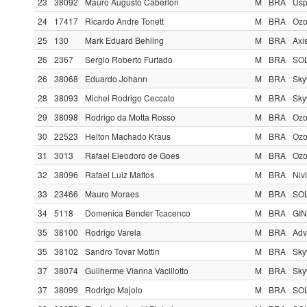
23
38092
Mauro Augusto Caberlon
M
BRA
Usp
24
17417
Ricardo Andre Tonett
M
BRA
Ozo
25
130
Mark Eduard Behling
M
BRA
Axi
26
2367
Sergio Roberto Furtado
M
BRA
SOL
26
38068
Eduardo Johann
M
BRA
Sky
28
38093
Michel Rodrigo Ceccato
M
BRA
Sky
29
38098
Rodrigo da Motta Rosso
M
BRA
Ozo
30
22523
Helton Machado Kraus
M
BRA
Ozo
31
3013
Rafael Eleodoro de Goes
M
BRA
Ozo
32
38096
Rafael Luiz Mattos
M
BRA
Niv
33
23466
Mauro Moraes
M
BRA
SOL
34
5118
Domenica Bender Tcacenco
M
BRA
GIN
35
38100
Rodrigo Varela
M
BRA
Adv
35
38102
Sandro Tovar Mottin
M
BRA
Sky
37
38074
Guilherme Vianna Vaclilotto
M
BRA
Skyw
37
38099
Rodrigo Majolo
M
BRA
SOL