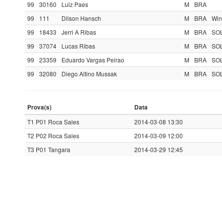
99
30160
Luiz Paes
M
BRA
99
111
Dilson Hansch
M
BRA
Win
99
18433
Jerri A Ribas
M
BRA
SOL
99
37074
Lucas Ribas
M
BRA
SOL
99
23359
Eduardo Vargas Peirao
M
BRA
SOL
99
32080
Diego Altino Mussak
M
BRA
SOL
Prova(s)
Data
T1 P01 Roca Sales
2014-03-08 13:30
T2 P02 Roca Sales
2014-03-09 12:00
T3 P01 Tangara
2014-03-29 12:45